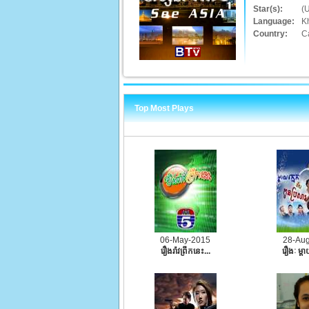
Star(s):
(
Language:
K
Country:
C
Top Most Plays
06-May-2015
28-Au
រឿងរ៉ាវព្រឹកនេះ...
រឿងៈ ម្ដា