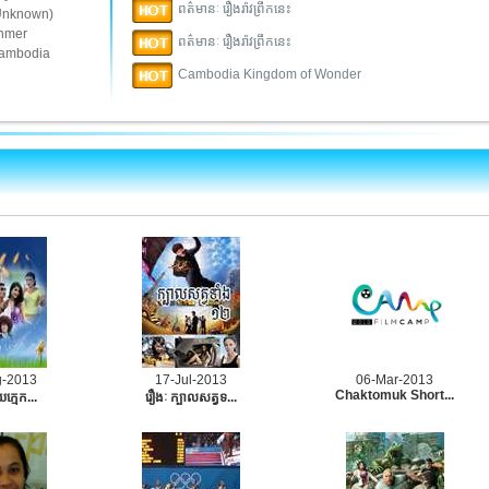
ពត៌មានៈ រឿងរ៉ាវព្រឹកនេះ
Unknown)
hmer
ពត៌មានៈ រឿងរ៉ាវព្រឹកនេះ
ambodia
Cambodia Kingdom of Wonder
g-2013
17-Jul-2013
06-Mar-2013
Chaktomuk Short...
យក្មេក...
រឿងៈ ក្បាលសត្វទ...