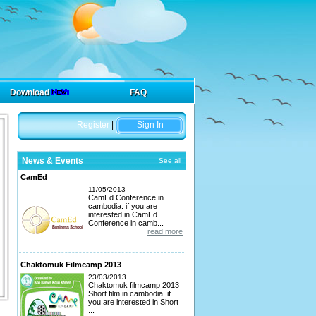
Download
FAQ
Register
|
Sign In
News & Events
See all
CamEd
11/05/2013
CamEd Conference in
cambodia. if you are
interested in CamEd
Conference in camb...
read more
Chaktomuk Filmcamp 2013
23/03/2013
Chaktomuk filmcamp 2013
Short film in cambodia. if
you are interested in Short
...