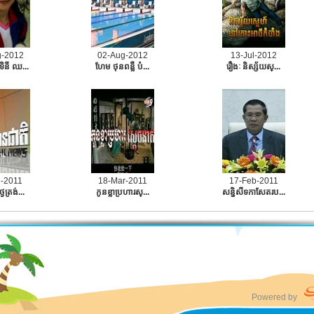
g-2012
02-Aug-2012
13-Jul-2012
ទិនី ឈ...
ហែម ថុនពន្លឺ បំ...
រឿងៈ​ និស្ស័យស្...
n-2011
18-Mar-2011
17-Feb-2011
ៃត្រង់...
កូនខ្លាប្រហារស្...
សនិ្នសីទកាសែតរប...
Powered by