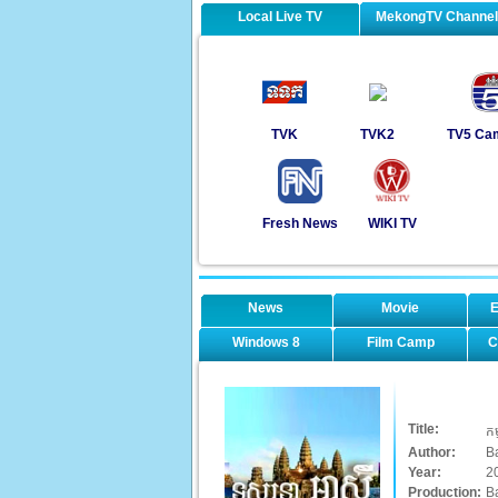
Local Live TV
MekongTV Channe
TVK
TVK2
TV5 Ca
Fresh News
WIKI TV
News
Movie
E
Windows 8
Film Camp
C
Title:
កម
Author:
B
Year:
2
Production:
B