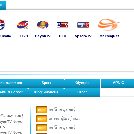
ls
mbodia
CTV9
BayonTV
BTV
ApsaraTV
MekongNet
ntertainment
Sport
Olympic
APNIC
amEd Career
King Sihanouk
Other
កម្មវិធីៈ ទស្សនាអាស៊ី
្មវិធីៈ ទស្សនាអាស៊ី
ពត៌មានៈ រឿងរ៉ាវព្រឹកនេះ
ayonTV News
015
កម្មវិធីៈ ទស្សនាអាស៊ី
ayonTV News