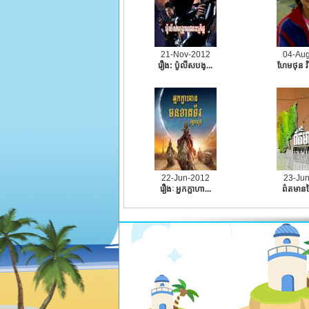
21-Nov-2012
04-Au
រឿង:​ ប៉ូលីសបង្...
ហែមថុន វិ
22-Jun-2012
23-Ju
រឿងៈ អ្នកក្លាហា...
ព៌តមានថ្ង