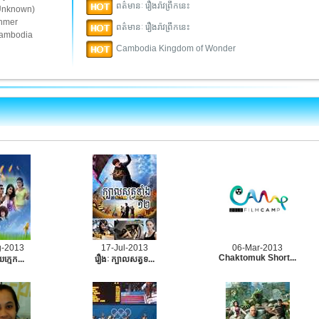
ពត៌មានៈ រឿងរ៉ាវព្រឹកនេះ
Unknown)
hmer
ពត៌មានៈ រឿងរ៉ាវព្រឹកនេះ
ambodia
Cambodia Kingdom of Wonder
g-2013
17-Jul-2013
06-Mar-2013
Chaktomuk Short...
យក្មេក...
រឿងៈ ក្បាលសត្វទ...