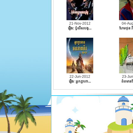
21-Nov-2012
04-Au
រឿង:​ ប៉ូលីសបង្...
ហែមថុន វិ
22-Jun-2012
23-Ju
រឿងៈ អ្នកក្លាហា...
ព៌តមានថ្ង