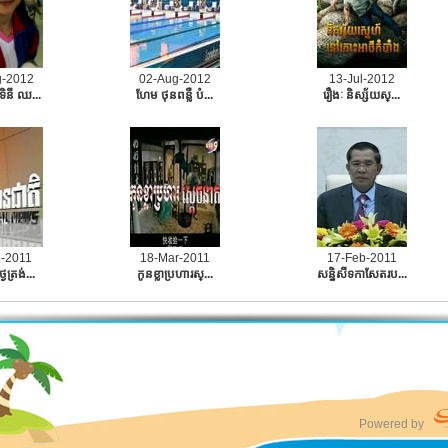
g-2012
02-Aug-2012
13-Jul-2012
ទិនី ឈ...
ហែម ថុនពន្លឺ បំ...
រឿងៈ​ និស្ស័យស្...
n-2011
18-Mar-2011
17-Feb-2011
ៃត្រង់...
កូនខ្លាប្រហារស្...
សនិ្នសីទកាសែតរប...
Powered by