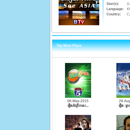
Star(s):
(
Language:
K
Country:
C
Top Most Plays
06-May-2015
28-Au
រឿងរ៉ាវព្រឹកនេះ...
រឿងៈ ម្ដា