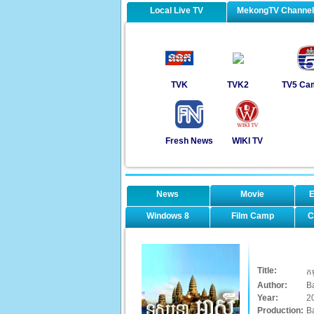
Local Live TV
MekongTV Channe
TVK
TVK2
TV5 Ca
Fresh News
WIKI TV
News
Movie
E
Windows 8
Film Camp
C
Title:
កម
Author:
B
Year:
2
Production:
B