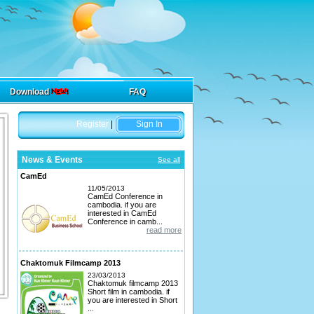
Download
FAQ
Register
|
Sign In
News & Events
See all
CamEd
11/05/2013
CamEd Conference in
cambodia. if you are
interested in CamEd
Conference in camb...
read more
Chaktomuk Filmcamp 2013
23/03/2013
Chaktomuk filmcamp 2013
Short film in cambodia. if
you are interested in Short
...