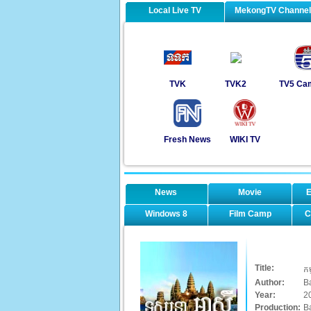
Local Live TV
MekongTV Channe
TVK
TVK2
TV5 Ca
Fresh News
WIKI TV
News
Movie
E
Windows 8
Film Camp
C
Title:
កម
Author:
B
Year:
2
Production:
B