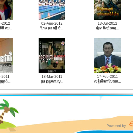
g-2012
02-Aug-2012
13-Jul-2012
ទិនី ឈ...
ហែម ថុនពន្លឺ បំ...
រឿងៈ​ និស្ស័យស្...
n-2011
18-Mar-2011
17-Feb-2011
ៃត្រង់...
កូនខ្លាប្រហារស្...
សនិ្នសីទកាសែតរប...
Powered by