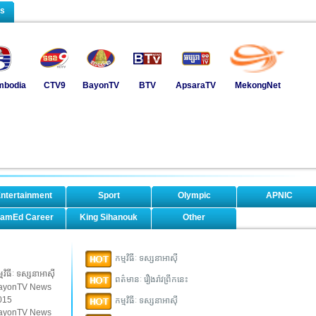
ls
mbodia
CTV9
BayonTV
BTV
ApsaraTV
MekongNet
ntertainment
Sport
Olympic
APNIC
amEd Career
King Sihanouk
Other
កម្មវិធីៈ ទស្សនាអាស៊ី
្មវិធីៈ ទស្សនាអាស៊ី
ពត៌មានៈ រឿងរ៉ាវព្រឹកនេះ
ayonTV News
015
កម្មវិធីៈ ទស្សនាអាស៊ី
ayonTV News