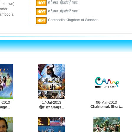
ពត៌មានៈ រឿងរ៉ាវព្រឹកនេះ
Unknown)
hmer
ពត៌មានៈ រឿងរ៉ាវព្រឹកនេះ
ambodia
Cambodia Kingdom of Wonder
g-2013
17-Jul-2013
06-Mar-2013
Chaktomuk Short...
យក្មេក...
រឿងៈ ក្បាលសត្វទ...