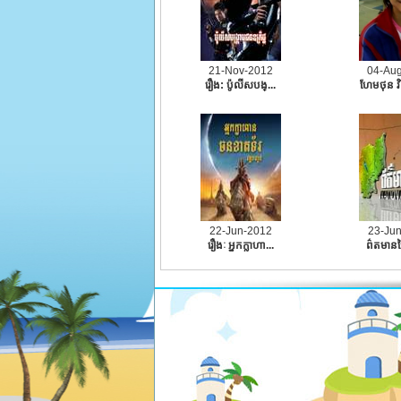
21-Nov-2012
04-Au
រឿង:​ ប៉ូលីសបង្...
ហែមថុន វិ
22-Jun-2012
23-Ju
រឿងៈ អ្នកក្លាហា...
ព៌តមានថ្ង