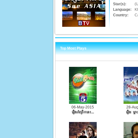
Star(s):
(
Language:
K
Country:
C
Top Most Plays
06-May-2015
28-Au
រឿងរ៉ាវព្រឹកនេះ...
រឿងៈ ម្ដា