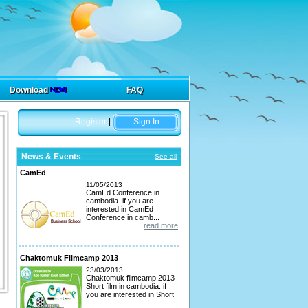
Download
FAQ
Register
|
Sign In
News & Events
See all
CamEd
11/05/2013
CamEd Conference in
cambodia. if you are
interested in CamEd
Conference in camb...
read more
Chaktomuk Filmcamp 2013
23/03/2013
Chaktomuk filmcamp 2013
Short film in cambodia. if
you are interested in Short
...